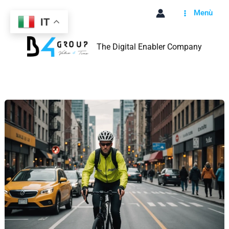
Vai
Menù
al
IT
contenuto
The Digital Enabler Company