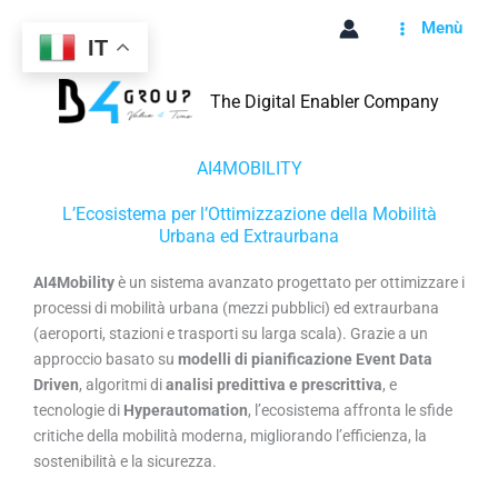
Vai
Menù
al
IT
contenuto
The Digital Enabler Company
AI4MOBILITY
L’Ecosistema per l’Ottimizzazione della Mobilità
Urbana ed Extraurbana
AI4Mobility
è un sistema avanzato progettato per ottimizzare i
processi di mobilità urbana (mezzi pubblici) ed extraurbana
(aeroporti, stazioni e trasporti su larga scala). Grazie a un
approccio basato su
modelli di pianificazione Event Data
Driven
, algoritmi di
analisi predittiva e prescrittiva
, e
tecnologie di
Hyperautomation
, l’ecosistema affronta le sfide
critiche della mobilità moderna, migliorando l’efficienza, la
sostenibilità e la sicurezza.